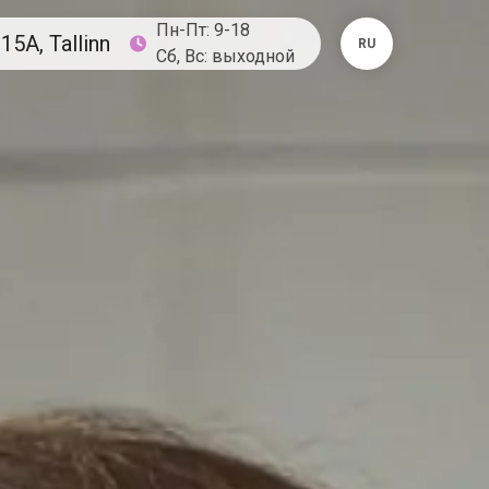
Пн-Пт: 9-18
15A, Tallinn
RU
Сб, Вс: выходной