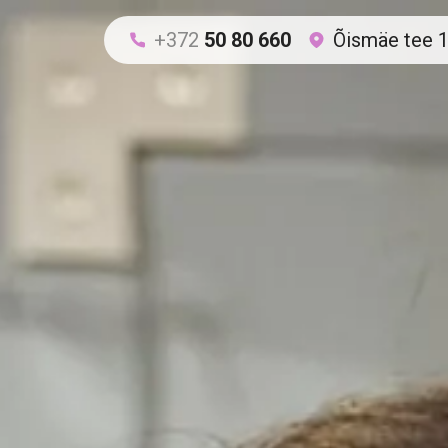
+372
50 80 660
Õismäe tee 1