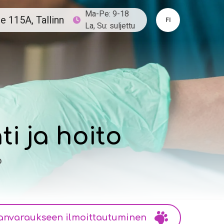
Ma-Pe: 9-18
e 115A, Tallinn
FI
La, Su: suljettu
i ja hoito
o
anvaraukseen ilmoittautuminen