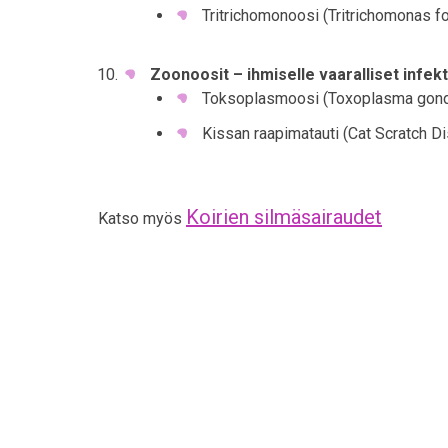
Tritrichomonoosi (Tritrichomonas fo
Zoonoosit – ihmiselle vaaralliset infekt
Toksoplasmoosi (Toxoplasma gondi
Kissan raapimatauti (Cat Scratch D
Koirien silmäsairaudet
Katso myös