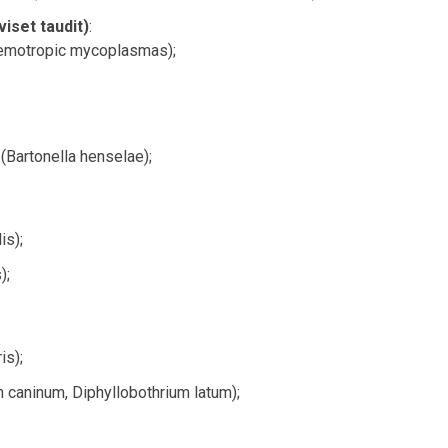
viset taudit)
:
emotropic mycoplasmas);
 (Bartonella henselae);
is);
);
is);
m caninum, Diphyllobothrium latum);