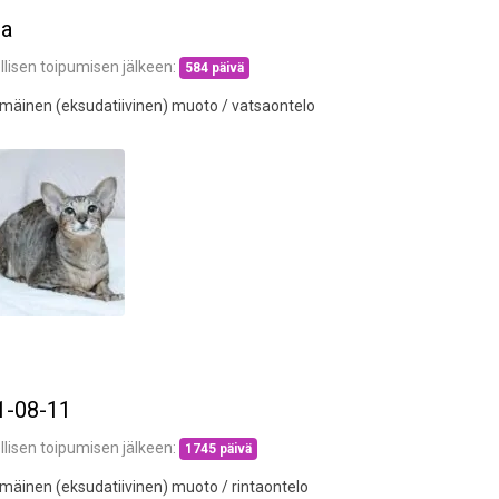
ja
llisen toipumisen jälkeen:
584 päivä
mäinen (eksudatiivinen) muoto / vatsaontelo
1-08-11
llisen toipumisen jälkeen:
1745 päivä
mäinen (eksudatiivinen) muoto / rintaontelo