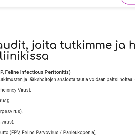
audit, joita tutkimme j
iinikissa
, Feline Infectious Peritonitis)
utkimusten ja lääkehoitojen ansiosta tautia voidaan paitsi hoita
iciency Virus);
rus);
rpesvirus);
ivirus);
utto (FPV, Feline Parvovirus / Panleukopenia);