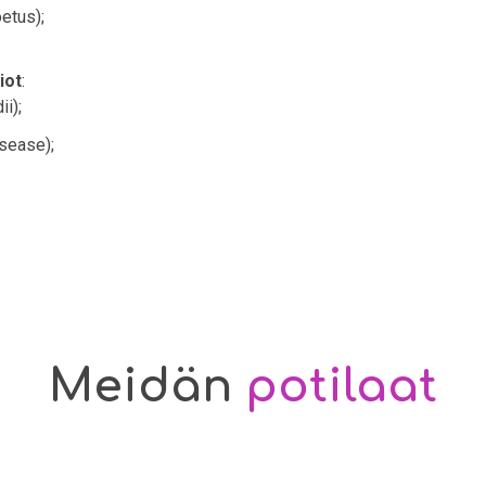
etus);
iot
:
i);
isease);
Meidän
potilaat