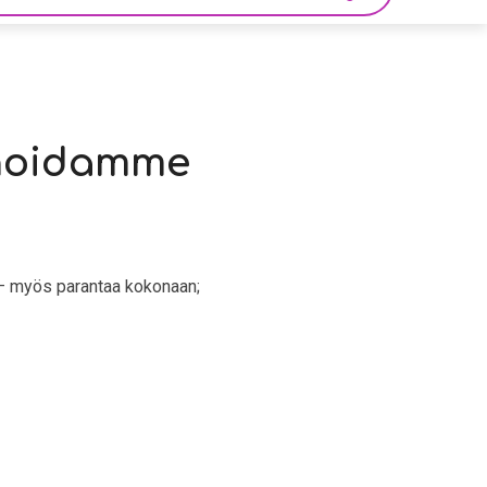
a hoidamme
a – myös parantaa kokonaan;