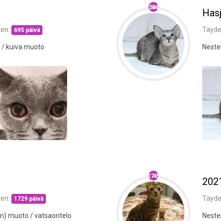
584
Has
een:
Täyde
695 päivä
 / kuiva muoto
Neste
1745
202
een:
Täyde
1729 päivä
n) muoto / vatsaontelo
Neste