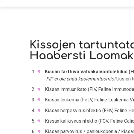
Kissojen tartuntat
Haabersti Loomakl
Kissan tarttuva vatsakalvontulehdus (FIP
FIP ei ole enää kuolemantuomio!
Uusien t
Kissan immuunikato (FIV, Feline Immunodef
Kissan leukemia (FeLV, Feline Leukemia Vi
Kissan herpesvirusinfektio (FHV, Feline He
Kissan kalikivirusinfektio (FCV, Feline Calic
Kissan parvovirus / panleukopenia / kissar