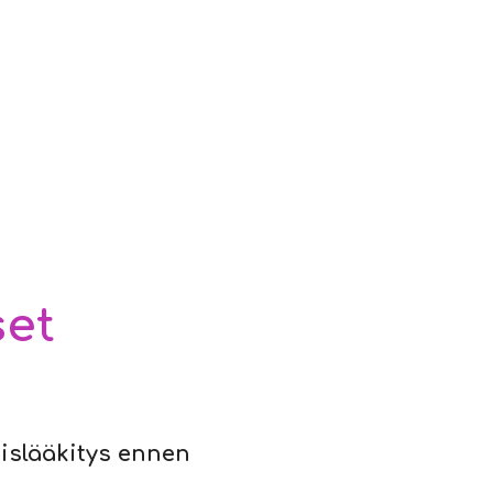
set
oislääkitys ennen