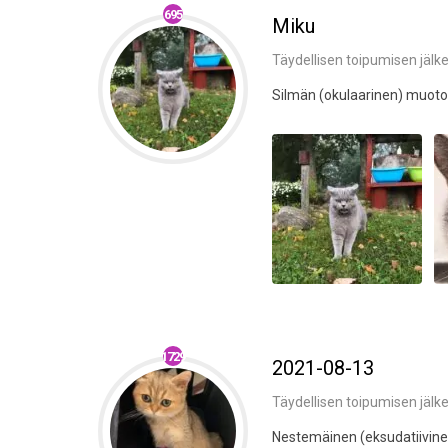
695
Miku
Täydellisen toipumisen jälk
Silmän (okulaarinen) muoto
1729
2021-08-13
Täydellisen toipumisen jälk
Nestemäinen (eksudatiivine