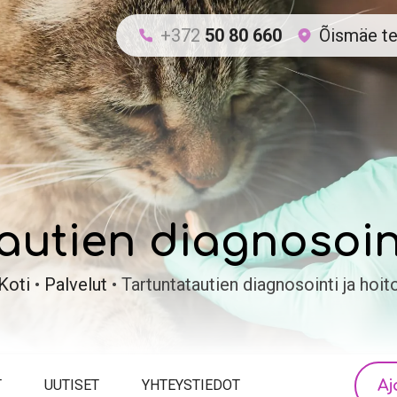
+372
50 80 660
Õismäe te
autien diagnosoint
Koti
•
Palvelut
•
Tartuntatautien diagnosointi ja hoit
Aj
T
UUTISET
YHTEYSTIEDOT