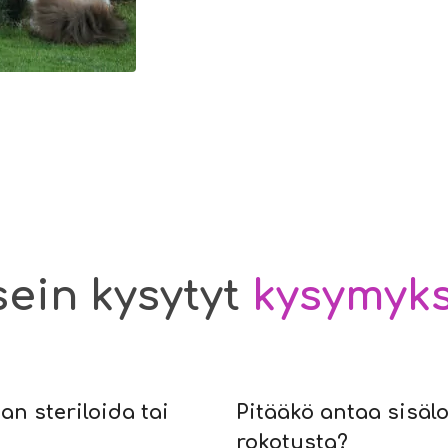
ein kysytyt
kysymyk
an steriloida tai
Pitääkö antaa sisäl
rokotusta?