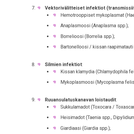
Vektorivälitteiset infektiot (transmissii
Hemotrooppiset mykoplasmat (Ha
Anaplasmoosi (Anaplasma spp.);
Borrelioosi (Borrelia spp.);
Bartonelloosi / kissan raapimatauti
Silmien infektiot
:
Kissan klamydia (Chlamydophila fel
Mykoplasmoosi (Mycoplasma felis
Ruuansulatuskanavan loistaudit
:
Sukkulamadot (Toxocara / Toxascar
Heisimadot (Taenia spp., Dipylidiu
Giardiaasi (Giardia spp.);