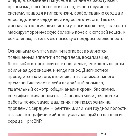
очередь, оказывает пагубное влияние на работу всего
организма, в особенности на сердечно-сосудистую
систему, приводя к гипертензии, к заболеванию сердца и
впоследствии к сердечной недостаточности. Так как
данная патология появляется у пожилых кошек, она часто
маскирует хроническую болезнь почек, к которой кошки, к
сожалению, тоже имеют высокую предрасположенность.
Основными симптомами гипертиреоза являются
повышенный аппетит и потеря веса, вокализация,
беспокойство, агрессивное поведение, тусклость шерсти,
обильная дефекация, иногда понос. Диагностика
проводится на месте, в клинике и не занимает много
времени. Включает в себя подробный анамнез,
тщательный осмотр, общий анализ крови, биохимию,
специфический анализ на Т4, анализ мочи для оценки
работы почек, замер давления, при подозрении на
проблему с сердцем — рентген и/или УЗИ грудной полости,
а также специфический тест, указывающий на патологию
сердца – proBNP.
На