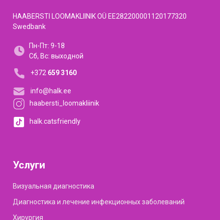
HAABERSTI LOOMAKLIINIK OÜ EE282200001120177320
Swedbank
Пн-Пт: 9-18
Сб, Вс: выходной
+372
659 3160
info@halk.ee
haabersti_loomakliinik
halk.catsfriendly
Услуги
Визуальная диагностика
Диагностика и лечение инфекционных заболеваний
Хирургия