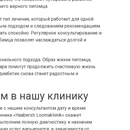
шего верного питомца.
т тип лечения, который работает для одной
ьным подходом и следованиям рекомендациям
ать спокойно. Регулярное консультирование и
имца позволят наслаждаться долгой и
онального подхода. Образ жизни питомца,
нара помогут продолжить счастливую жизнь
диабетик снова станет радостным и
ем в нашу клинику
те с нашим консультантом дату и время
ника «Haabersti Loomakliinik» окажет
ыполним полную диагностику и назначим
их услуг варьируется, в зависимости от