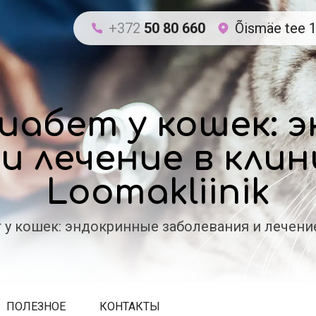
+372
50 80 660
Õismäe tee 1
иабет у кошек: 
и лечение в клин
Loomakliinik
у кошек: эндокринные заболевания и лечение 
ПОЛЕЗНОЕ
КОНТАКТЫ