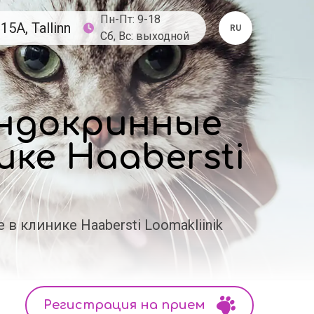
Пн-Пт: 9-18
15A, Tallinn
RU
Сб, Вс: выходной
эндокринные
ике Haabersti
в клинике Haabersti Loomakliinik
Регистрация на прием