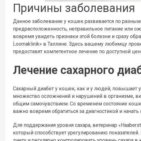
Причины заболевания
Данное заболевание у кошек развивается по разным
предрасположенность, неправильное питание или ож
вовремя увидеть признаки этой болезни и сразу обра
Loomaklinik» в Таллине. Здесь вашему любимцу про
предоставят компетентное лечение по доступной цен
Лечение сахарного диа
Сахарный диабет у кошек, как и у людей, повышает 
множество осложнений и нарушений в организме, в
общим самочувствием. Со временем состояние кошки
важно вовремя обратиться за диагностикой и начать 
Для поддержания уровня сахара, ветеринар «Haabersti 
который способствует урегулированию показателей
диету и регулярно контролировать уровень сахара в 