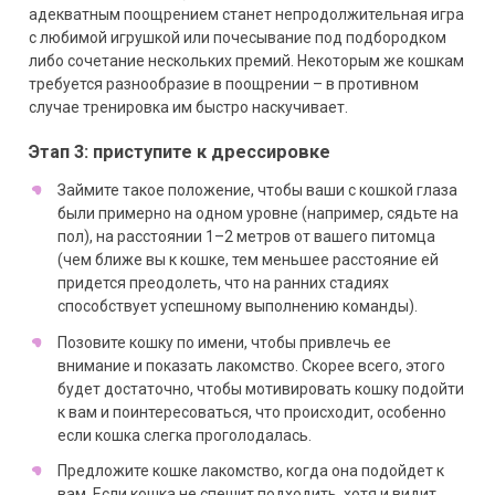
адекватным поощрением станет непродолжительная игра
с любимой игрушкой или почесывание под подбородком
либо сочетание нескольких премий. Некоторым же кошкам
требуется разнообразие в поощрении – в противном
случае тренировка им быстро наскучивает.
Этап 3: приступите к дрессировке
Займите такое положение, чтобы ваши с кошкой глаза
были примерно на одном уровне (например, сядьте на
пол), на расстоянии 1–2 метров от вашего питомца
(чем ближе вы к кошке, тем меньшее расстояние ей
придется преодолеть, что на ранних стадиях
способствует успешному выполнению команды).
Позовите кошку по имени, чтобы привлечь ее
внимание и показать лакомство. Скорее всего, этого
будет достаточно, чтобы мотивировать кошку подойти
к вам и поинтересоваться, что происходит, особенно
если кошка слегка проголодалась.
Предложите кошке лакомство, когда она подойдет к
вам. Если кошка не спешит подходить, хотя и видит